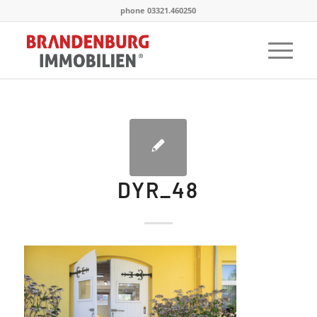
phone 03321.460250
DYR_48