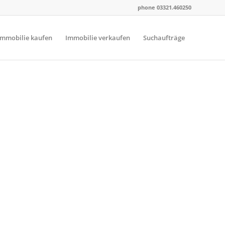
phone 03321.460250
Immobilie kaufen
Immobilie verkaufen
Suchaufträge