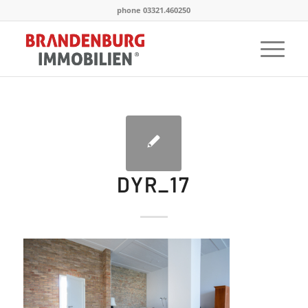
phone 03321.460250
DYR_17